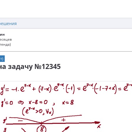
решения
ин
месяцев
генда)
т)
 на задачу №12345