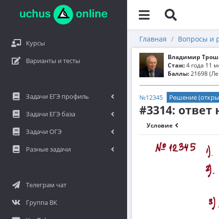
Главная
Вопросы и 
Курсы
Владимир Трош
Варианты и тесты
Стаж:
4 года 11 
Баллы:
21698 (Ле
Задачи ЕГЭ профиль
№12345
Решение (откры
#3314: ответ
Задачи ЕГЭ база
Условие
Задачи ОГЭ
Разные задачи
Телеграм чат
Группа ВК