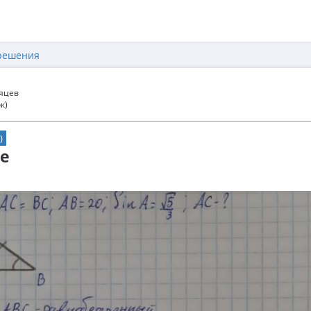
решения
сяцев
к)
)
ие