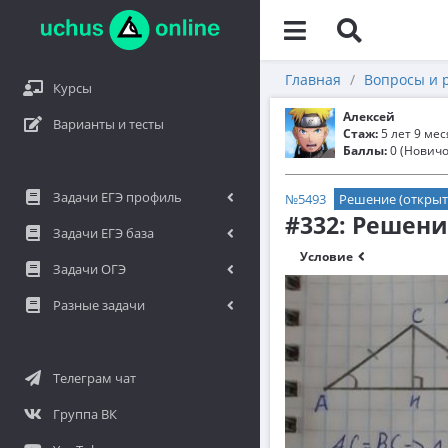
Главная
Вопросы и 
Курсы
Алексей
Варианты и тесты
Стаж:
5 лет 9 ме
Баллы:
0 (Новичо
Задачи ЕГЭ профиль
№5493
Решение (открыт
#332: Решен
Задачи ЕГЭ база
Условие
Задачи ОГЭ
Разные задачи
Телеграм чат
Группа ВК