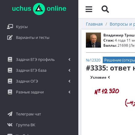
Главная
Вопросы и 
Курсы
Владимир Трош
Варианты и тесты
Стаж:
4 года 11 
Баллы:
21698 (Ле
Задачи ЕГЭ профиль
№12320
Решение (откры
#3335: ответ
Задачи ЕГЭ база
Условие
Задачи ОГЭ
Разные задачи
Телеграм чат
Группа ВК