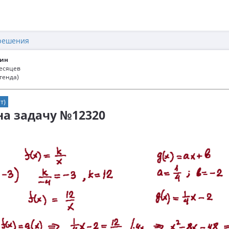
решения
ин
месяцев
генда)
т)
 на задачу №12320