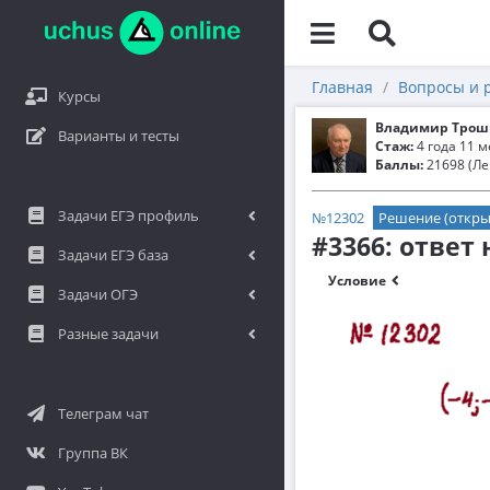
Главная
Вопросы и 
Курсы
Владимир Трош
Варианты и тесты
Стаж:
4 года 11 
Баллы:
21698 (Ле
Задачи ЕГЭ профиль
№12302
Решение (откры
#3366: ответ
Задачи ЕГЭ база
Условие
Задачи ОГЭ
Разные задачи
Телеграм чат
Группа ВК