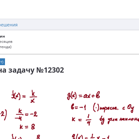
решения
ин
месяцев
генда)
т)
 на задачу №12302