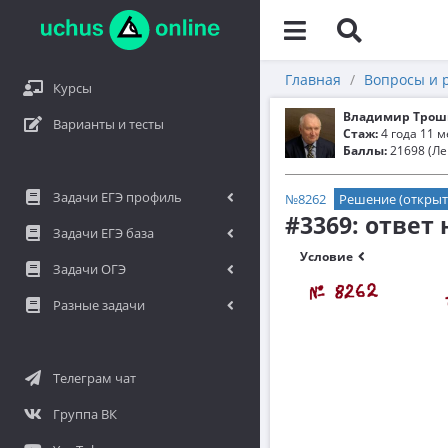
Главная
Вопросы и 
Курсы
Владимир Трош
Варианты и тесты
Стаж:
4 года 11 
Баллы:
21698 (Ле
Задачи ЕГЭ профиль
№8262
Решение (открыт
#3369: ответ
Задачи ЕГЭ база
Условие
Задачи ОГЭ
Разные задачи
Телеграм чат
Группа ВК