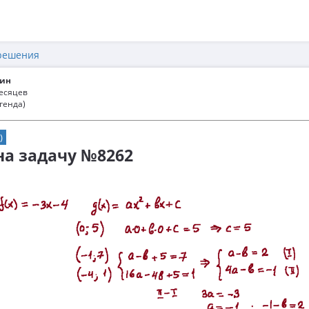
решения
ин
месяцев
генда)
)
 на задачу №8262