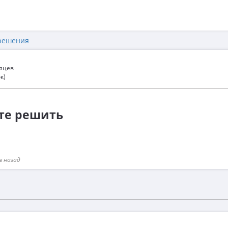
решения
сяцев
к)
ите решить
в назад