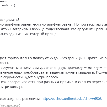
сяцев
ссмейстер)
вал делать?
 логарифмов равны, если логарифмы равны. Но при этом, аргу
 чтобы логарифмы вообще существовали. Раз аргументы равны
лько один из них, который проще.
дает горизонтальну полосу от -6 до 6 без границы. Выражение 
лосы.
y
=
−
a
y
=
a
x
аргументы и получаем уравнения двух прямых
=
и
=
−
y
a
x
y
равнение надо преобразовать, выделив полные квадраты. Получ
то окружности будет внутри полосы.
a
, как поворачиваются при разных
прямые, и сколько пересеч
a
нутри кольца.
ожая задача с решением:
https://uchus.online/tasks/show/6508
 месяцев назад