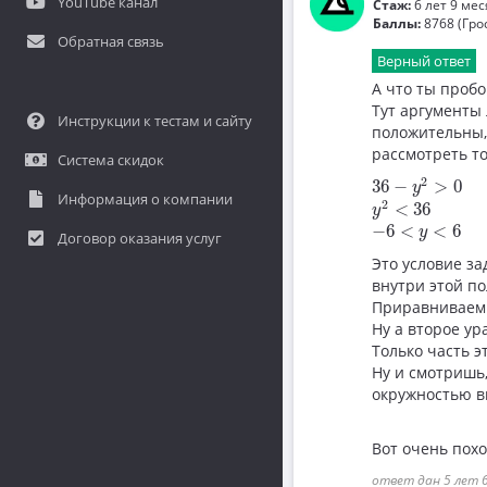
YouTube канал
Стаж:
6 лет 9 ме
Баллы:
8768 (Гро
Обратная связь
Верный ответ
А что ты пробо
Тут аргументы
Инструкции к тестам и сайту
положительны,
рассмотреть то
Система скидок
36
−
y
2
>
0
2
36
−
>
0
y
y
2
<
36
Информация о компании
2
<
36
y
−
6
<
y
<
6
−
6
<
<
6
y
Договор оказания услуг
Это условие за
внутри этой по
Приравниваем 
Ну а второе у
Только часть э
Ну и смотришь
окружностью в
Вот очень пох
ответ дан 5 лет 6