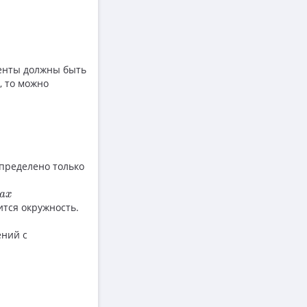
менты должны быть
, то можно
определено только
x
a
x
ится окружность.
ений с