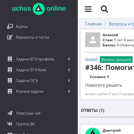
Главная
Вопросы и 
Курсы
Алексей
Варианты и тесты
Стаж:
5 лет 6 ме
Баллы:
0 (Новичо
Задачи ЕГЭ профиль
№6660
Вопрос (решен)
#346: Помог
Задачи ЕГЭ база
Условие
Задачи ОГЭ
Помогите решить
Разные задачи
вопрос задан 5 лет 6 месяце
ОТВЕТЫ (1)
Телеграм чат
Группа ВК
Дмитрий