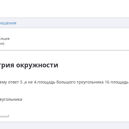
решения
есяцев
ок)
трия окружности
му ответ 5 ,а не 4.площадь большого треугольника 16 площадь
реугольника
 назад