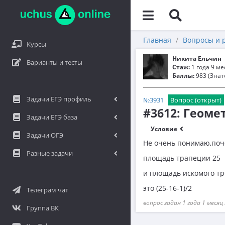
Главная
Вопросы и 
Курсы
Никита Ельчин
Варианты и тесты
Стаж:
1 года 9 м
Баллы:
983 (Знат
Задачи ЕГЭ профиль
№3931
Вопрос (открыт)
#3612: Геоме
Задачи ЕГЭ база
Условие
Задачи ОГЭ
Не очень понимаю,поче
Разные задачи
площадь трапеции 25
и площадь искомого т
это (25-16-1)/2
Телеграм чат
вопрос задан 1 года 1 месяц
Группа ВК