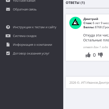
YouTube канал
ОТВЕТЫ (1)
Обратная связь
Дмитрий
Стаж:
6 лет 9 ме
Инструкции к тестам и сайту
Баллы:
8768 (Гро
Откуда эти числ
Система скидок
Остальные пло
Информация о компании
ответ дан 1 года 
Договор оказания услуг
0
2026 ©, ИП Иванов Дмит