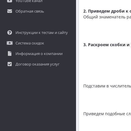
YouTube канал
2. Приведем дроби к
Обратная связь
Общий знаменатель р
Инструкции к тестам и сайту
Система скидок
3. Раскроем скобки и
Информация о компании
Договор оказания услуг
Подставим в числитель
Приведем подобные сл