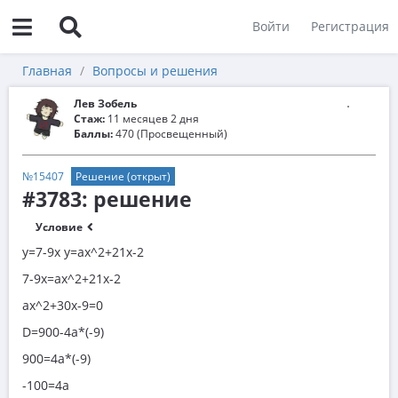
Войти
Регистрация
Главная
Вопросы и решения
Лев Зобель
Стаж:
11 месяцев 2 дня
Баллы:
470 (Просвещенный)
№15407
Решение (открыт)
#3783: решение
Условие
y=7-9x y=ax^2+21x-2
7-9x=ax^2+21x-2
ax^2+30x-9=0
D=900-4a*(-9)
900=4a*(-9)
-100=4a