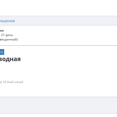
решения
ин
 21 день
свещенный)
т)
водная
в 18 дней назад