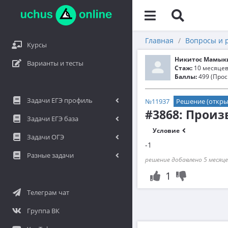
Главная
Вопросы и 
Курсы
Никитос Мамык
Варианты и тесты
Стаж:
10 месяцев
Баллы:
499 (Про
Задачи ЕГЭ профиль
№11937
Решение (откры
#3868: Произ
Задачи ЕГЭ база
Условие
Задачи ОГЭ
-1
Разные задачи
решение добавлено 5 месяце
1
Телеграм чат
Группа ВК