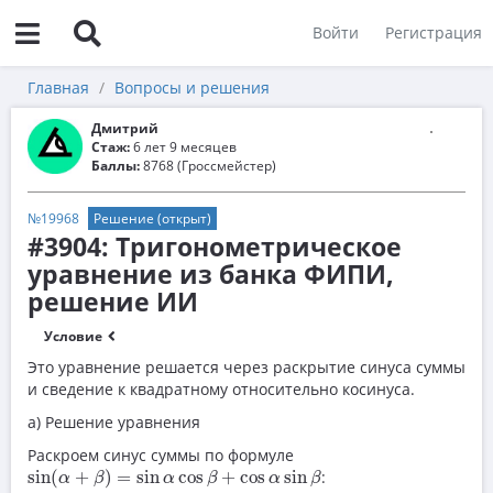
Войти
Регистрация
Главная
Вопросы и решения
Дмитрий
Стаж:
6 лет 9 месяцев
Баллы:
8768 (Гроссмейстер)
№19968
Решение (открыт)
#3904: Тригонометрическое
уравнение из банка ФИПИ,
решение ИИ
Условие
Это уравнение решается через раскрытие синуса суммы
и сведение к квадратному относительно косинуса.
а) Решение уравнения
Раскроем синус суммы по формуле
sin
(
α
+
β
)
=
sin
α
cos
β
+
cos
α
sin
β
sin
(
+
)
=
sin
cos
+
cos
sin
:
α
β
α
β
α
β