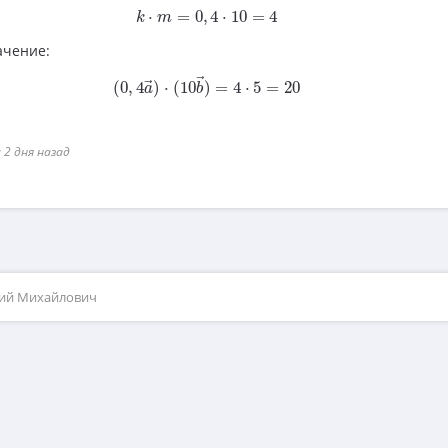
k
⋅
m
=
0
,
4
⋅
10
=
4
⋅
=
0
,
4
⋅
10
=
4
k
m
ачение:
(
0
,
4
a
→
)
⋅
(
10
b
→
)
=
4
⋅
5
=
20
→
(
0
,
4
)
⋅
(
10
)
=
4
⋅
5
=
20
→
a
b
 2 дня назад
рий Михайлович