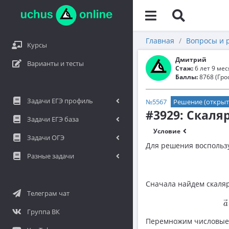
Главная
Вопросы и 
Курсы
Дмитрий
Варианты и тесты
Стаж:
6 лет 9 ме
Баллы:
8768 (Гро
Задачи ЕГЭ профиль
№5567
Решение (открыт
#3929: Скаля
Задачи ЕГЭ база
Условие
Задачи ОГЭ
Для решения воспользу
Разные задачи
Сначала найдем скаля
Телеграм чат
→
a
Группа ВК
Перемножим числовые