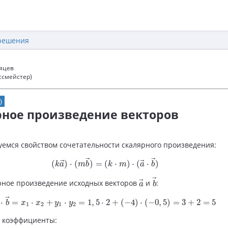
решения
сяцев
ссмейстер)
)
рное произведение векторов
емся свойством сочетательности скалярного произведения:
(
k
a
→
)
⋅
(
m
b
→
)
=
(
k
⋅
m
)
⋅
(
a
→
⋅
b
→
)
→
→
(
)
⋅
(
)
=
(
⋅
)
⋅
(
⋅
)
→
→
k
a
m
b
k
m
a
b
b
→
a
→
→
рное произведение исходных векторов
и
:
→
a
b
a
→
⋅
b
→
=
x
1
⋅
x
2
+
y
1
⋅
y
2
=
1
,
5
⋅
2
+
(
−
4
)
⋅
(
−
0
,
5
)
=
3
+
2
=
5
→
⋅
=
⋅
+
⋅
=
1
,
5
⋅
2
+
(
−
4
)
⋅
(
−
0
,
5
)
=
3
+
2
=
5
b
x
x
y
y
1
2
1
2
 коэффициенты: