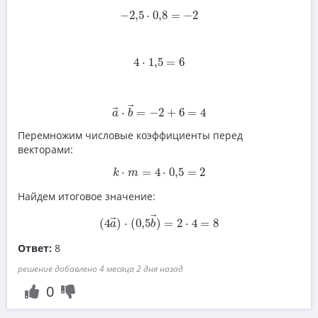
−
2
,
5
⋅
0
,
8
=
−
2
−
2
,
5
⋅
0
,
8
=
−
2
4
⋅
1
,
5
=
6
4
⋅
1
,
5
=
6
a
→
⋅
b
→
=
−
2
+
6
=
4
→
⋅
=
−
2
+
6
=
4
→
a
b
Перемножим числовые коэффициенты перед
векторами:
k
⋅
m
=
4
⋅
0
,
5
=
2
⋅
=
4
⋅
0
,
5
=
2
k
m
Найдем итоговое значение:
(
4
a
→
)
⋅
(
0
,
5
b
→
)
=
2
⋅
4
=
8
→
(
4
)
⋅
(
0
,
5
)
=
2
⋅
4
=
8
→
a
b
Ответ:
8
решение добавлено 4 месяца 2 дня назад
0