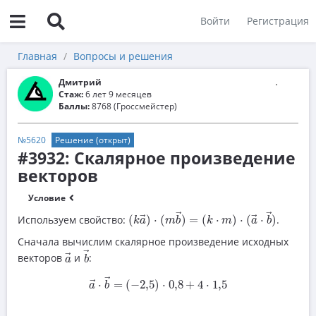
Войти
Регистрация
Главная
Вопросы и решения
Дмитрий
Стаж:
6 лет 9 месяцев
Баллы:
8768 (Гроссмейстер)
№5620
Решение (открыт)
#3932: Скалярное произведение
векторов
Условие
(
k
a
→
)
⋅
(
m
b
→
)
=
(
k
⋅
m
)
⋅
(
a
→
⋅
b
→
)
→
→
Используем свойство:
(
)
⋅
(
)
=
(
⋅
)
⋅
(
⋅
)
.
→
→
k
a
m
b
k
m
a
b
Сначала вычислим скалярное произведение исходных
b
→
a
→
→
векторов
и
:
→
a
b
a
→
⋅
b
→
=
(
−
2
,
5
)
⋅
0
,
8
+
4
⋅
1
,
5
→
⋅
=
(
−
2
,
5
)
⋅
0
,
8
+
4
⋅
1
,
5
→
a
b