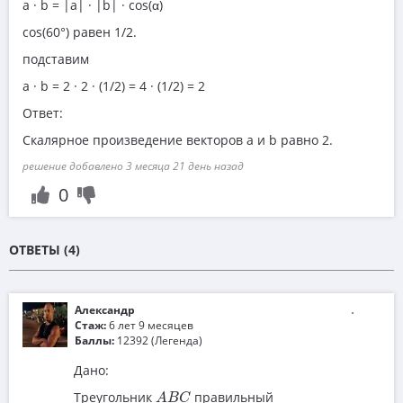
a · b = |a| · |b| · cos(α)
cos(60°) равен 1/2.
подставим
a · b = 2 · 2 · (1/2) = 4 · (1/2) = 2
Ответ:
Скалярное произведение векторов a и b равно 2.
решение добавлено 3 месяца 21 день назад
0
ОТВЕТЫ (4)
Александр
Стаж:
6 лет 9 месяцев
Баллы:
12392 (Легенда)
Дано:
A
B
C
Треугольник
правильный
A
B
C