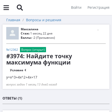
Войти
Регистрация
Главная
Вопросы и решения
Максалина
Стаж:
1 месяц 22 дня
Баллы:
-2 (Призывник)
№12362
Вопрос (открыт)
#3974: Найдите точку
максимума функции
Условие
y=x^3+4x^2+4x+17
вопрос задан 1 месяц 13 дней назад
ОТВЕТЫ (1)