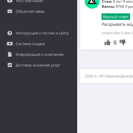
YouTube канал
Стаж:
6 лет 9 ме
Баллы:
8768 (Гро
Обратная связь
Верный ответ
Раскрывать мод
Инструкции к тестам и сайту
ответ дан 6 лет 3
6
Система скидок
Информация о компании
Договор оказания услуг
2026 ©, ИП Иванов Дмит