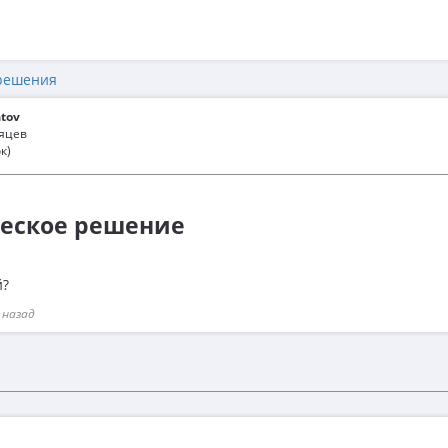
решения
tov
сяцев
к)
ческое решение
й?
 назад