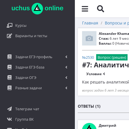
Главная
Вопросы и 
Курсы
Alexander Khama
Варианты и тесты
Стаж:
6 лет 9 ме
Баллы:
0 (Новичо
Задачи ЕГЭ профиль
№2530
Вопрос (решен)
#7: Аналити
Задачи ЕГЭ база
Условие
Задачи ОГЭ
Как решать аналитико
Разные задачи
вопрос задан 6 лет 3 месяца
ОТВЕТЫ (1)
Телеграм чат
Группа ВК
Дмитрий