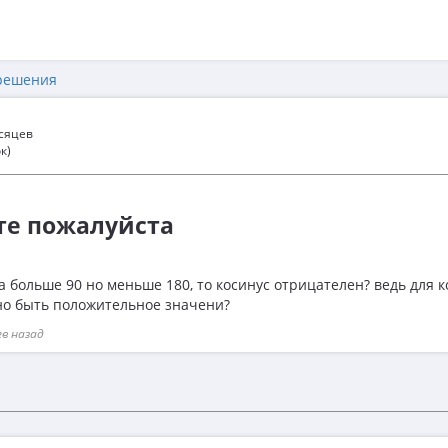
решения
есяцев
к)
те пожалуйста
а больше 90 но меньше 180, то косинус отрицателен? ведь для к
но быть положительное значени?
ев назад