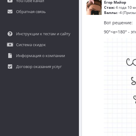
YouTube канал
Егор Майор
Стаж:
4 года 10 
Обратная связь
Баллы:
-4 (Призы
Вот решение:
90°<α<180° - э
Инструкции к тестам и сайту
Система скидок
Информация о компании
Договор оказания услуг