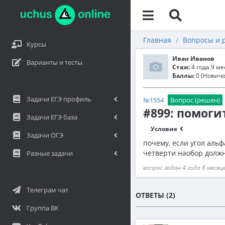
Главная
Вопросы и 
Курсы
Иван Иванов
Варианты и тесты
Стаж:
4 года 9 м
Баллы:
0 (Новичо
Задачи ЕГЭ профиль
№1554
Вопрос (решен)
#899: помоги
Задачи ЕГЭ база
Условие
Задачи ОГЭ
почему, если угол альф
четверти наобор долж
Разные задачи
вопрос задан 4 года 8 месяц
Телеграм чат
ОТВЕТЫ (2)
Группа ВК