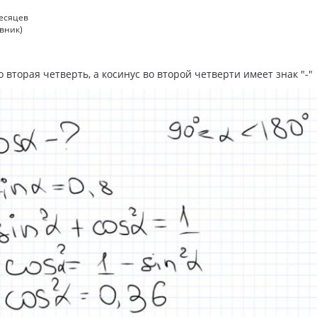
месяцев
вник)
то вторая четверть, а косинус во второй четверти имеет знак "-"