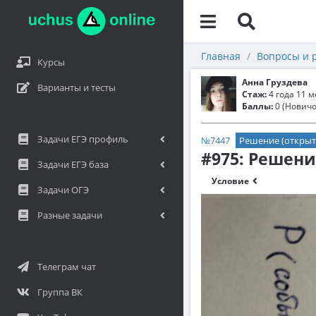
Главная
Вопросы и 
Курсы
Анна Груздева
Варианты и тесты
Стаж:
4 года 11 
Баллы:
0 (Новичо
Задачи ЕГЭ профиль
№7447
Решение (открыт
#975: Решени
Задачи ЕГЭ база
Условие
Задачи ОГЭ
Разные задачи
Телеграм чат
Группа ВК