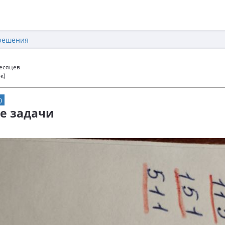
решения
месяцев
к)
)
е задачи