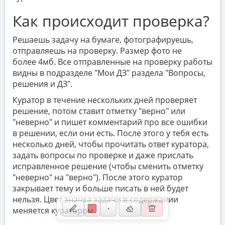
Как происходит проверка?
4. Переход к новому основанию и метод
рационализации
Решаешь задачу на бумаге, фотографируешь,
отправляешь на проверку. Размер фото не
более 4мб. Все отправленные на проверку работы
ДЗ с куратором (показательные)
видны в подразделе "Мои ДЗ" раздела "Вопросы,
решения и ДЗ".
Куратор в течение нескольких дней проверяет
5. Логарифмические неравенства
решение, потом ставит отметку "верно" или
"неверно" и пишет комментарий про все ошибки
в решении, если они есть. После этого у тебя есть
несколько дней, чтобы прочитать ответ куратора,
ДЗ с куратором (логарифмы)
задать вопросы по проверке и даже прислать
исправленное решение (чтобы сменить отметку
"неверно" на "верно"). После этого куратор
6. Логарифмы с переменным основанием и
закрывает тему и больше писать в ней будет
метод рационализации
нельзя. Цвет значка задачи в содержании
меняется куратором.