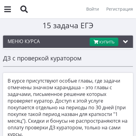
Войти
Регистрация
15 задача ЕГЭ
МЕНЮ КУРСА
КУПИТЬ
ДЗ с проверкой куратором
1. Дробно-рациональные неравенства
1
2. Дробно-рациональные неравенства II
В курсе присутствуют особые главы, где задачи
отмечены значком карандаша – это главы с
задачами, письменное решение которых
3. Показательные неравенства
проверяет куратор. Доступ к этой услуге
покупается отдельно на периоды по 30 дней (при
покупке такой период назван для краткости "1
месяц"). Скидки и бонусы не распространяются на
оплату проверки ДЗ куратором, только на сами
ДЗ с куратором (др-рац и показательные)
курсы.