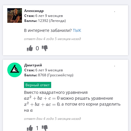
Александр
Стаж:
6 лет 9 месяцев
Баллы:
12392 (Легенда)
В интернете забанили?
ТЫК
ответ дан 4 года 5 месяцев назад
0
Дмитрий
Стаж:
6 лет 9 месяцев
Баллы:
8768 (Гроссмейстер)
Верный ответ
Вместо квадратного уравнения
a
x
2
+
b
x
+
c
=
0
2
+
+
=
0
можно решать уравнение
a
x
b
x
c
x
2
+
b
x
+
a
c
=
0
2
+
+
=
0
, а потом его корни разделить
x
b
x
a
c
a
на
a
ответ дан 4 года 5 месяцев назад
1