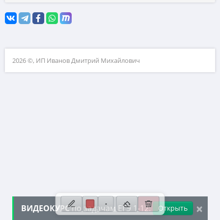
10. Текстовые задачи
11. Графики функций
12. Исследование функций
2026 ©, ИП Иванов Дмитрий Михайлович
13. Сложные уравнения
14. Стереометрия
15. Неравенства
16. Экономические задачи
17. Планиметрия
18. Параметры
19. Числа и их свойства
×
ВИДЕОКУРС
по задачам ЕГЭ 1-12:
Открыть