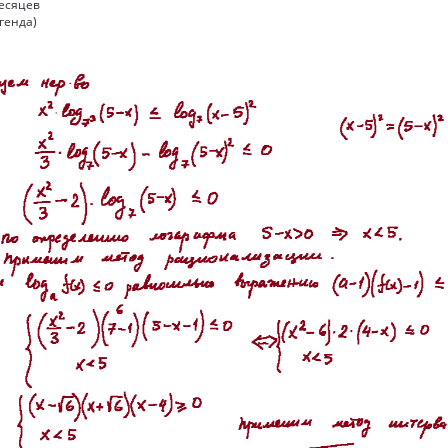
месяцев
генда)