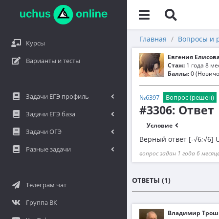
Главная
Вопросы и 
Курсы
Евгения Елисов
Варианты и тесты
Стаж:
1 года 8 м
Баллы:
0 (Новичо
Задачи ЕГЭ профиль
№6397
Вопрос (решен)
#3306: Ответ
Задачи ЕГЭ база
Условие
Задачи ОГЭ
Верный ответ [-√6;√6] U 
Разные задачи
вопрос задан 1 года 6 месяц
ОТВЕТЫ (1)
Телеграм чат
Группа ВК
Владимир Трош