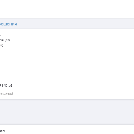
решения
а
есяцев
к)
[4; 5)
ев назад
ин