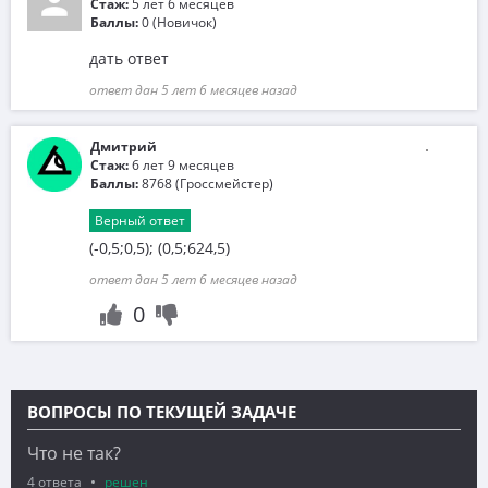
Стаж:
5 лет 6 месяцев
Баллы:
0 (Новичок)
дать ответ
ответ дан 5 лет 6 месяцев назад
Дмитрий
Стаж:
6 лет 9 месяцев
Баллы:
8768 (Гроссмейстер)
Верный ответ
(-0,5;0,5); (0,5;624,5)
ответ дан 5 лет 6 месяцев назад
0
ВОПРОСЫ ПО ТЕКУЩЕЙ ЗАДАЧЕ
Что не так?
4 ответа
решен