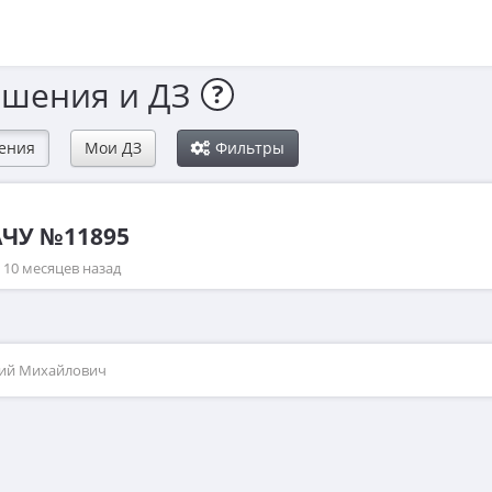
ешения и ДЗ
?
ения
Мои ДЗ
Фильтры
АЧУ №11895
а 10 месяцев назад
рий Михайлович