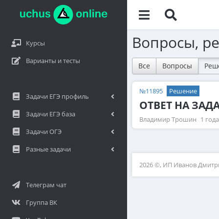
Вопросы, р
Курсы
Варианты и тесты
Все
Вопросы
Реш
№11895
Решение
Задачи ЕГЭ профиль
ОТВЕТ НА ЗАД
Задачи ЕГЭ база
Владимир Трошин
1 год
Задачи ОГЭ
Разные задачи
2026 ©, ИП Иванов Дмит
Телеграм чат
Группа ВК