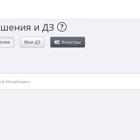
ешения и ДЗ
?
ения
Мои ДЗ
Фильтры
рий Михайлович