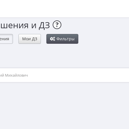
ешения и ДЗ
?
ения
Мои ДЗ
Фильтры
рий Михайлович