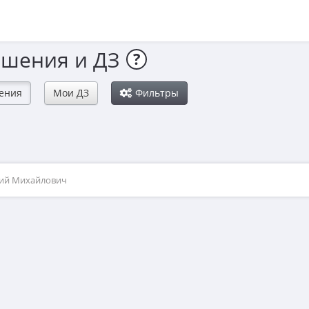
ешения и ДЗ
?
ения
Мои ДЗ
Фильтры
рий Михайлович