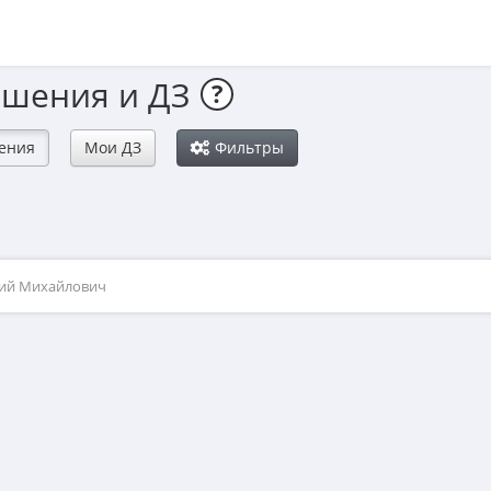
ешения и ДЗ
?
ения
Мои ДЗ
Фильтры
рий Михайлович