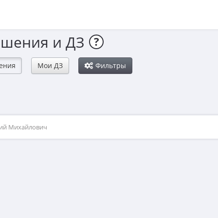
ешения и ДЗ
?
ения
Мои ДЗ
Фильтры
рий Михайлович