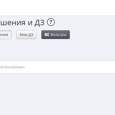
ешения и ДЗ
?
ения
Мои ДЗ
Фильтры
рий Михайлович