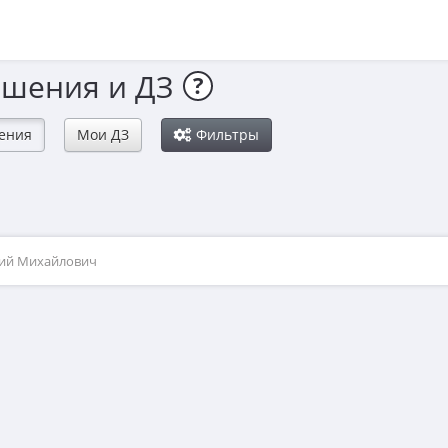
ешения и ДЗ
?
ения
Мои ДЗ
Фильтры
рий Михайлович