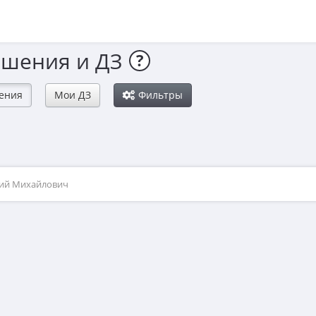
ешения и ДЗ
?
ения
Мои ДЗ
Фильтры
рий Михайлович