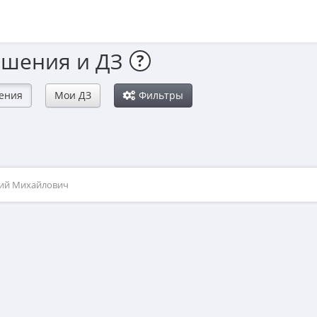
ешения и ДЗ
?
ения
Мои ДЗ
Фильтры
рий Михайлович