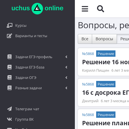
Вопросы, р
Курсы
Варианты и тесты
Все
Вопросы
Реш
№5868
Решение
Задачи ЕГЭ профиль
Решение 16 но
Задачи ЕГЭ база
Кирилл Пищин
6 лет 3 м
Задачи ОГЭ
№5868
Решение
Разные задачи
16 с досрока Е
Дмитрий
6 лет 3 месяца 
Телеграм чат
№5868
Решение
Группа ВК
Решение плани