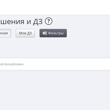
ешения и ДЗ
?
ения
Мои ДЗ
Фильтры
рий Михайлович