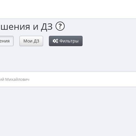
ешения и ДЗ
?
ения
Мои ДЗ
Фильтры
рий Михайлович