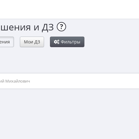
ешения и ДЗ
?
ения
Мои ДЗ
Фильтры
рий Михайлович