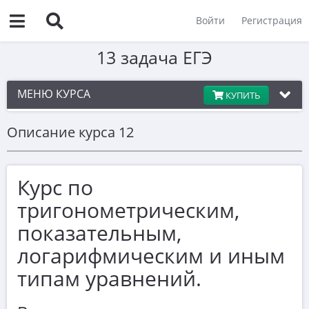
Войти
Регистрация
13 задача ЕГЭ
МЕНЮ КУРСА
КУПИТЬ
Описание курса 12
Теория по тригонометрии и формулы
1
Курс по
Тригонометрические уравнения
тригонометрическим,
Синус и косинус суммы и разности
показательным,
логарифмическим и иным
Группировка и разложение
типам уравнений.
ДЗ разложение на множители