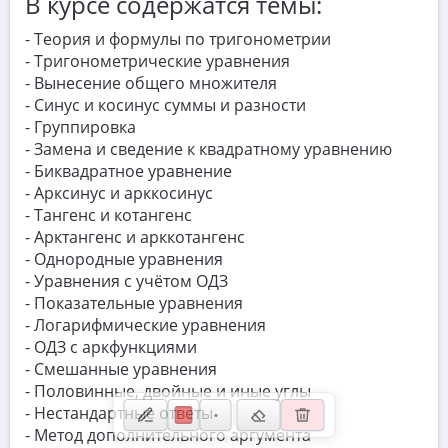
В курсе содержатся темы:
- Теория и формулы по тригонометрии
Замена и сведение к квадратному
​- Тригонометрические уравнения
уравнению
- Вынесение общего множителя
- Синус и косинус суммы и разности
- Группировка
Сведение к биквадратному
- Замена и сведение к квадратному уравнению
- Биквадратное уравнение
- Арксинус и арккосинус
ДЗ квадратные и биквадратные
- Тангенс и котангенс
- Арктангенс и арккотангенс
​- Однородные уравнения
Арксинусы и арккосинусы
- Уравнения с учётом ОДЗ
- Показательные уравнения
ДЗ арксинусы и арккосинусы
- Логарифмические уравнения
- ОДЗ с аркфункциями
- Смешанные уравнения
Тангенс и котангенс
- Половинные, двойные и иные углы
- Нестандартные ответы
- Метод дополнительного аргумента
Однородные тригонометрические уравнения