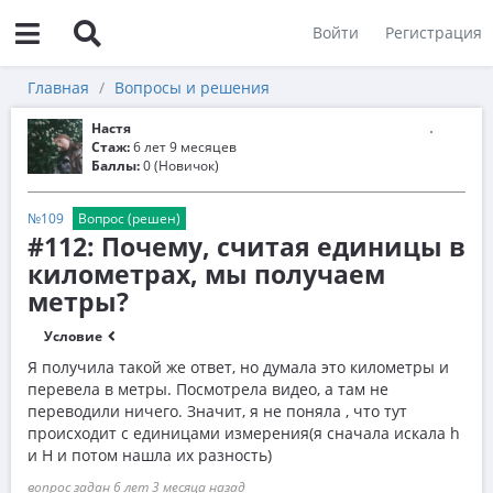
Войти
Регистрация
Главная
Вопросы и решения
Настя
Стаж:
6 лет 9 месяцев
Баллы:
0 (Новичок)
№109
Вопрос (решен)
#112: Почему, считая единицы в
километрах, мы получаем
метры?
Условие
Я получила такой же ответ, но думала это километры и
перевела в метры. Посмотрела видео, а там не
переводили ничего. Значит, я не поняла , что тут
происходит с единицами измерения(я сначала искала h
и H и потом нашла их разность)
вопрос задан 6 лет 3 месяца назад