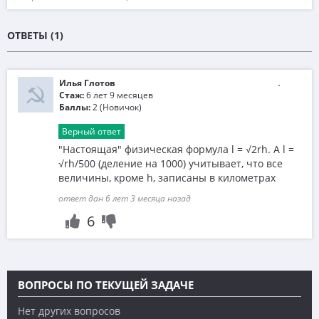
ОТВЕТЫ (1)
Илья Глотов
Стаж:
6 лет 9 месяцев
Баллы:
2 (Новичок)
Верный ответ
"Настоящая" физическая формула l = √2rh. А l =
√rh/500 (деление на 1000) учитывает, что все
величины, кроме h, записаны в километрах
ответ дан 6 лет 3 месяца назад
6
ВОПРОСЫ ПО ТЕКУЩЕЙ ЗАДАЧЕ
Нет других вопросов