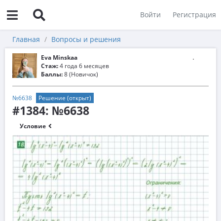
Войти
Регистрация
Главная
Вопросы и решения
Eva Minskaa
Стаж:
4 года 6 месяцев
Баллы:
8 (Новичок)
№6638
Решение (открыт)
#1384: №6638
Условие