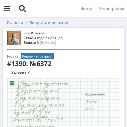
Войти
Регистрация
Главная
Вопросы и решения
Eva Minskaa
Стаж:
4 года 6 месяцев
Баллы:
8 (Новичок)
№6372
Решение (открыт)
#1390: №6372
Условие