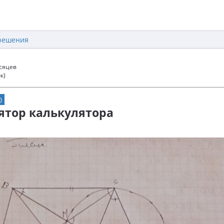
решения
есяцев
к)
)
ятор калькулятора