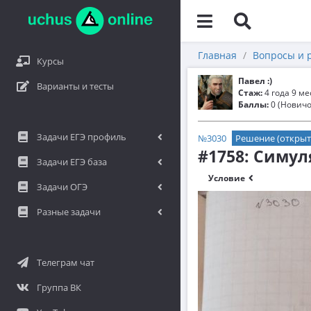
Главная
Вопросы и 
Курсы
Павел :)
Варианты и тесты
Стаж:
4 года 9 м
Баллы:
0 (Новичо
Задачи ЕГЭ профиль
№3030
Решение (открыт
#1758: Симул
Задачи ЕГЭ база
Условие
Задачи ОГЭ
Разные задачи
Телеграм чат
Группа ВК