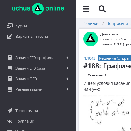
Главная
Вопросы и 
Курсы
Дмитрий
Варианты и тесты
Стаж:
6 лет 9 ме
Баллы:
8768 (Гро
Задачи ЕГЭ профиль
№1043
Решение (открыт
#188: Графи
Задачи ЕГЭ база
Условие
Задачи ОГЭ
Ищем условия касания 
или y=-x
Разные задачи
Телеграм чат
Группа ВК