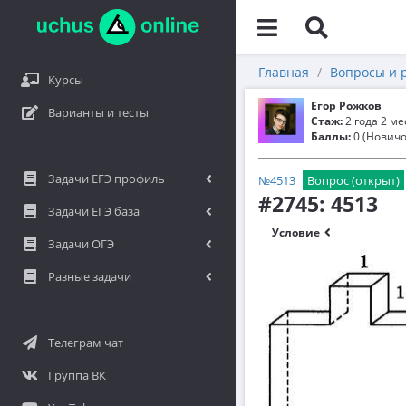
Главная
Вопросы и 
Курсы
Егор Рожков
Варианты и тесты
Стаж:
2 года 2 м
Баллы:
0 (Новичо
Задачи ЕГЭ профиль
№4513
Вопрос (открыт)
#2745: 4513
Задачи ЕГЭ база
Условие
Задачи ОГЭ
Разные задачи
Телеграм чат
Группа ВК