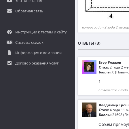
YouTube канал
Обратная связь
вопрос задан 2 года 2 месяц
Инструкции к тестам и сайту
Система скидок
ОТВЕТЫ (3)
Информация о компании
Егор Рожков
Договор оказания услуг
Стаж:
2 года 2 м
Баллы:
0 (Новичо
1
ответ дан 2 года 
Владимир Трош
Стаж:
4 года 11 
Баллы:
21698 (Ле
Объем прямоуг