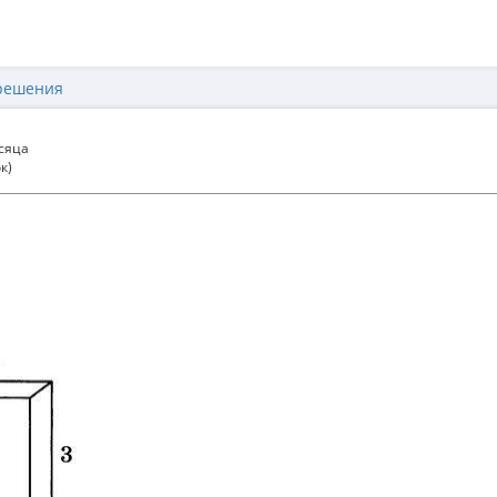
решения
есяца
к)