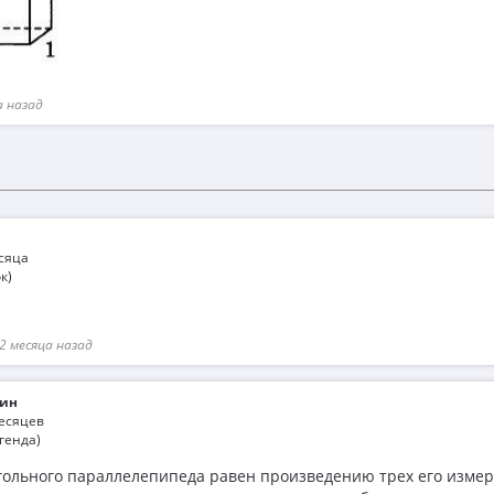
а назад
есяца
к)
2 месяца назад
ин
месяцев
генда)
ольного параллелепипеда равен произведению трех его изме