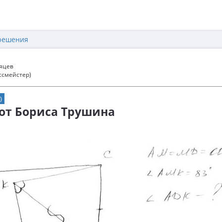
решения
сяцев
ссмейстер)
)
 от Бориса Трушина