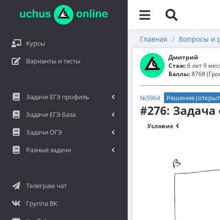
Главная
Вопросы и 
Курсы
Дмитрий
Варианты и тесты
Стаж:
6 лет 9 ме
Баллы:
8768 (Гро
Задачи ЕГЭ профиль
№5964
Решение (открыт
#276: Задача
Задачи ЕГЭ база
Условие
Задачи ОГЭ
Разные задачи
Телеграм чат
Группа ВК