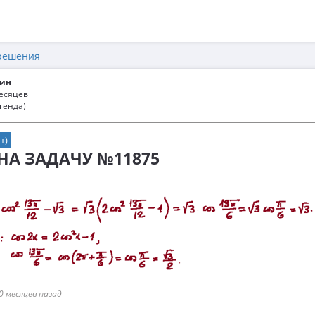
решения
ин
месяцев
генда)
т)
 НА ЗАДАЧУ №11875
0 месяцев назад