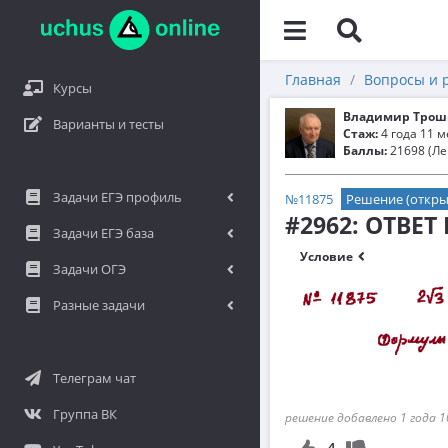
Главная
Вопросы и 
Курсы
Владимир Трош
Варианты и тесты
Стаж:
4 года 11 
Баллы:
21698 (Ле
Задачи ЕГЭ профиль
№11875
Решение (откры
#2962: ОТВЕТ
Задачи ЕГЭ база
Условие
Задачи ОГЭ
Разные задачи
Телеграм чат
Группа ВК
решение добавлено 1 года 1