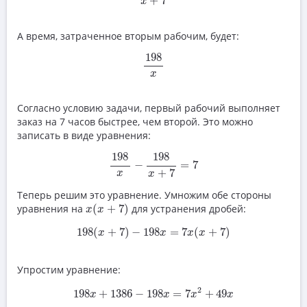
+
7
x
А время, затраченное вторым рабочим, будет:
198
x
198
x
Согласно условию задачи, первый рабочий выполняет
заказ на 7 часов быстрее, чем второй. Это можно
записать в виде уравнения:
198
x
−
198
x
+
7
=
7
198
198
−
=
7
+
7
x
x
Теперь решим это уравнение. Умножим обе стороны
x
(
x
+
7
)
уравнения на
(
+
7
)
для устранения дробей:
x
x
198
(
x
+
7
)
−
198
x
=
7
x
(
x
+
7
)
198
(
+
7
)
−
198
=
7
(
+
7
)
x
x
x
x
Упростим уравнение:
198
x
+
1386
−
198
x
=
7
x
2
+
49
x
2
198
+
1386
−
198
=
7
+
49
x
x
x
x