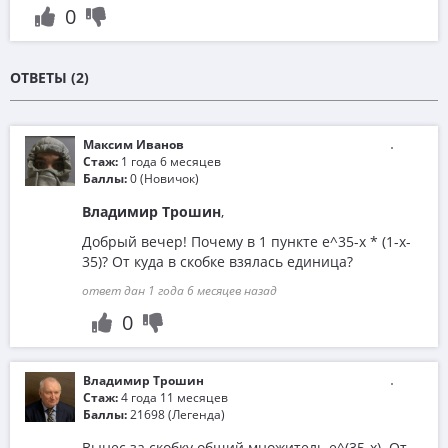
0
ОТВЕТЫ (2)
Максим Иванов
Стаж:
1 года 6 месяцев
Баллы:
0 (Новичок)
Владимир Трошин
,
Добрый вечер! Почему в 1 пункте e^35-x * (1-x-
35)? От куда в скобке взялась единица?
ответ дан 1 года 6 месяцев назад
0
Владимир Трошин
Стаж:
4 года 11 месяцев
Баллы:
21698 (Легенда)
Вынес за скобку общий множитель е^(35-x). От