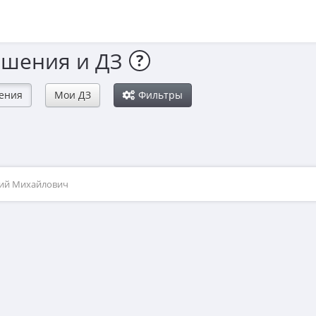
ешения и ДЗ
?
ения
Мои ДЗ
Фильтры
рий Михайлович