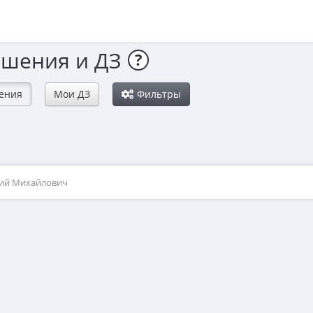
ешения и ДЗ
?
ения
Мои ДЗ
Фильтры
рий Михайлович